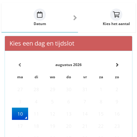
Datum
Kies het aantal
Kies een dag en tijdslot
augustus 2026
ma
di
wo
do
vr
za
zo
27
28
29
30
31
1
2
3
4
5
6
7
8
9
10
11
12
13
14
15
16
17
18
19
20
21
22
23