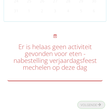
24
25
26
27
28
29
30
31
1
2
3
4
5
6
Er is helaas geen activiteit
gevonden voor eten -
nabestelling verjaardagsfeest
mechelen op deze dag
VOLGENDE